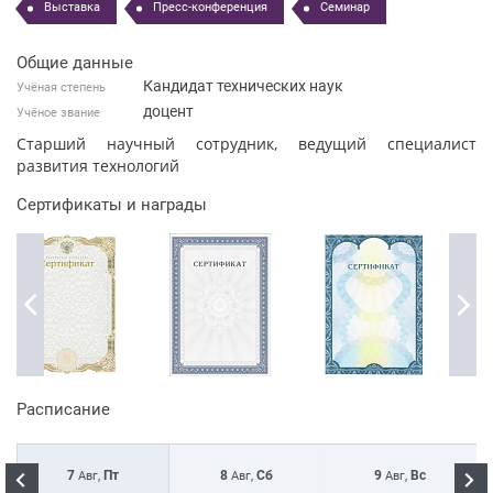
Выставка
Пресс-конференция
Семинар
Общие данные
Кандидат технических наук
Учёная степень
доцент
Учёное звание
Старший научный сотрудник, ведущий специалист
развития технологий
Сертификаты и награды
Расписание
7
Пт
8
Сб
9
Вс
Авг,
Авг,
Авг,