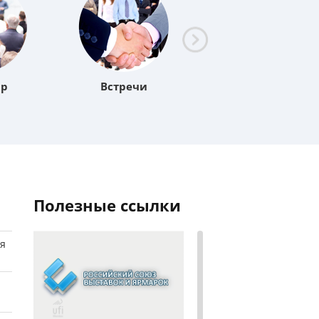
ар
Встречи
Симпозиум
полезные ссылки
я