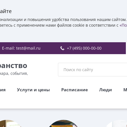
сайте
онализации и повышения удобства пользования нашим сайтом.
аетесь с применением нами файлов cookie в соответствии с
«По
E-mail:
test@mail.ru
+7 (495) 000-00-00
ранство
ара, события,
тия
Услуги и цены
Расписание
Люди
М