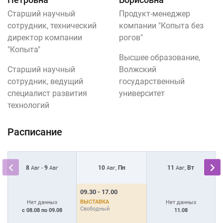
Старший научный
Продукт-менеджер
сотрудник, технический
компании "Копыта без
директор компании
рогов"
"Копыта"
Высшее образование,
Старший научный
Волжский
сотрудник, ведущий
государственный
специалист развития
университет
технологий
Расписание
8
9
10
Пн
11
Вт
Авг -
Авг
Авг,
Авг,
09.30 - 17.00
1
ВЫСТАВКА
В
Нет данных
Нет данных
Свободный
С
с 08.08 по 09.08
11.08