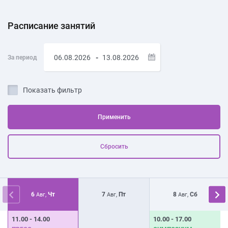
Расписание занятий
-
За период
Показать фильтр
Применить
Сбросить
6
Чт
7
Пт
8
Сб
Авг,
Авг,
Авг,
11.00 - 14.00
10.00 - 17.00
1