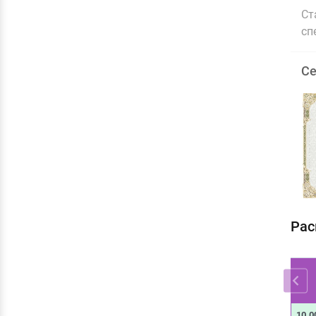
Ст
сп
Се
Рас
10.0