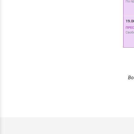
По п
19.0
ПРЕ
Своб
Во