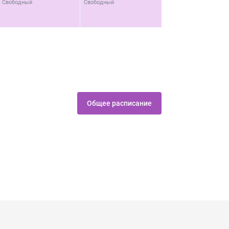
Свободный
Свободный
По регистрации
19.00 - 20.00
ПРЕСС-КОНФЕРЕНЦИЯ
Свободный
Общее расписание