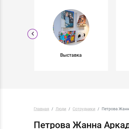
м
Выставка
Главная
Люди
Сотрудники
Петрова Жанн
Петрова Жанна Арка