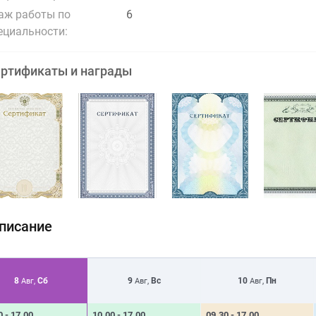
аж работы по
6
ециальности:
ртификаты и награды
писание
8
Сб
9
Вс
10
Пн
Авг,
Авг,
Авг,
0 - 17.00
10.00 - 17.00
09.30 - 17.00