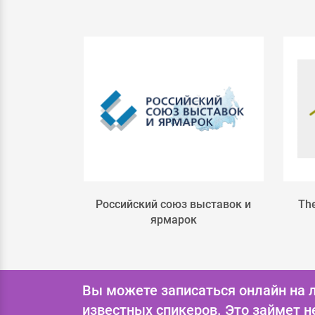
e
Российский союз выставок и
The
ярмарок
Вы можете записаться онлайн на 
известных спикеров.
Это займет н