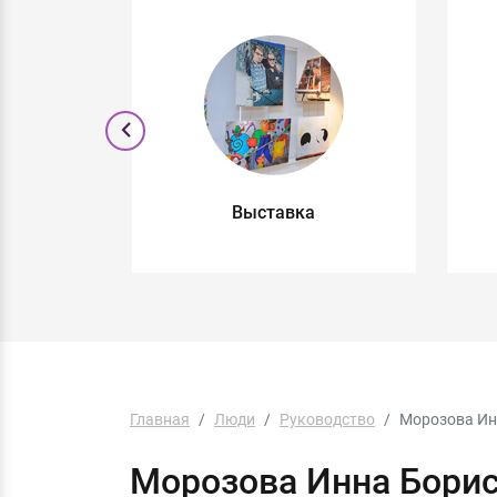
м
Выставка
Главная
Люди
Руководство
Морозова Ин
Морозова Инна Бори