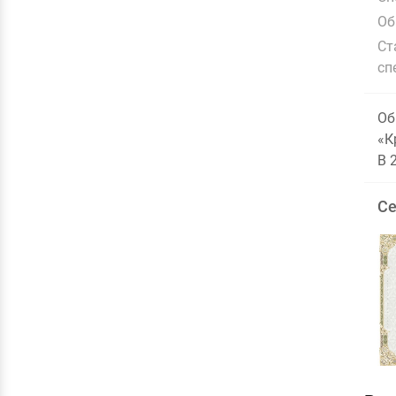
Об
Ст
сп
Об
«К
В 
Се